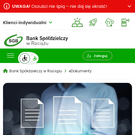
UWAGA!
Oszuści nie śpią – nie daj się okraść!
Klienci indywidualni
Pokaż wyszukiwarkę
Zaloguj
Bank Spółdzielczy w Raciążu
eDokumenty