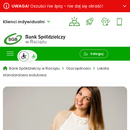
UWAGA!
Oszuści nie śpią – nie daj się okraść!
Klienci indywidualni
Pokaż wyszukiwarkę
Zaloguj
Bank Spółdzielczy w Raciążu
Oszczędności
Lokata
standardowa walutowa