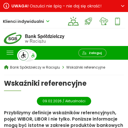
UWAGA!
Oszuści nie śpią – nie daj się okraść!
Klienci indywidualni
Pokaż wyszukiwarkę
Zaloguj
Bank Spółdzielczy w Raciążu
Wskaźniki referencyjne
Wskaźniki referencyjne
09.02.2026 /
Aktualności
Przybliżymy definicje wskaźników referencyjnych,
pojęć WIBOR, LIBOR i nie tylko. Poniższe informacje
mogą być istotne w zakresie produktów bankowych