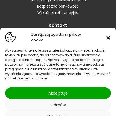
Bezpieczna bankowość
Wskaźniki referencyjne
Kontakt
Zarządzaj zgodami plików
Skontaktuj się z Bankiem
cookie
Placówki
Zastrzeganie karty
Aby zapewnić jak najlepsze wrażenia, korzystamy z technologii,
takich jak pliki cookie, do przechowywania i/lub uzyskiwania
Zastrzeganie dokumentów
dostępu do informacji o urządzeniu. Zgoda na te technologie
Blokowanie bankowości elektronicznej
pozwoli nam przetwarzać dane, takie jak zachowanie podczas
Informacja dla sygnalistów
przeglądania lub unikalne identyfikatory na tej stronie. Brak
wyrażenia zgody lub wycofanie zgody może niekorzystnie wpłynąć
Reklamacje
na niektóre cechy i funkcje.
Polityka prywatności
|
Polityka bezpieczeństwa
| SWIFT
Akceptuję
CODE/BIC:GBWCPLPP
Odmów
Facebook
Instagram
YouTube