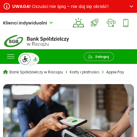
UWAGA!
Oszuści nie śpią – nie daj się okraść!
Klienci indywidualni
Pokaż wyszukiwarkę
Zaloguj
Bank Spółdzielczy w Raciążu
Karty i płatności
Apple Pay