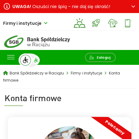
UWAGA!
Oszuści nie śpią – nie daj się okraść!
Firmy i instytucje
Pokaż wyszukiwarkę
Zaloguj
Bank Spółdzielczy w Raciążu
Firmy i instytucje
Konta
firmowe
Konta firmowe
Polecamy