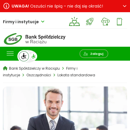
UWAGA!
Oszuści nie śpią – nie daj się okraść!
Firmy i instytucje
Pokaż wyszukiwarkę
Zaloguj
Bank Spółdzielczy w Raciążu
Firmy i
instytucje
Oszczędności
Lokata standardowa