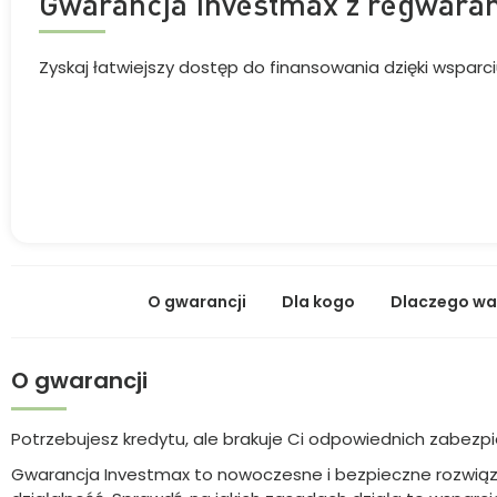
Gwarancja Investmax z regwaran
Zyskaj łatwiejszy dostęp do finansowania dzięki wsparc
O gwarancji
Dla kogo
Dlaczego wa
O gwarancji
Potrzebujesz kredytu, ale brakuje Ci odpowiednich zabezp
Gwarancja Investmax to nowoczesne i bezpieczne rozwiązan