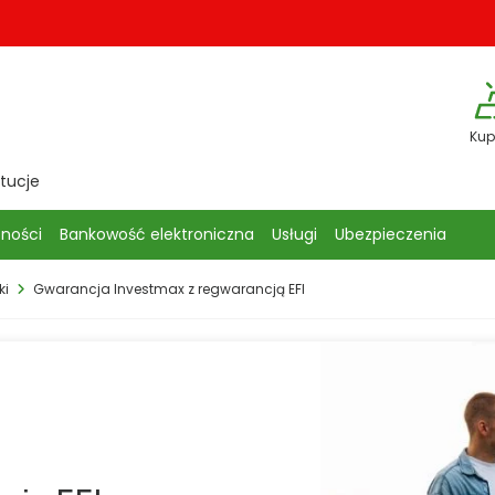
Kup
ytucje
tności
Bankowość elektroniczna
Usługi
Ubezpieczenia
ki
Gwarancja Investmax z regwarancją EFI