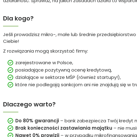
działalność. Sprawdź, na jakich zasadach działa to wsparci
Dla kogo?
Jeśli prowadzisz mikro-, małe lub średnie przedsiębiorstwo
Ciebie!
Z rozwiązania mogą skorzystać firmy:
zarejestrowane w Polsce,
posiadające pozytywną ocenę kredytową,
działające w sektorze MŚP (również startupy!),
które nie podlegają sankcjom ani nie znajdują się w tr
Dlaczego warto?
Do 80% gwarancji
– bank zabezpiecza Twój kredyt n
Brak konieczności zastawiania majątku
– nie musi
Nawet 0% prowizji
– w przypadku mikrofinansowania 