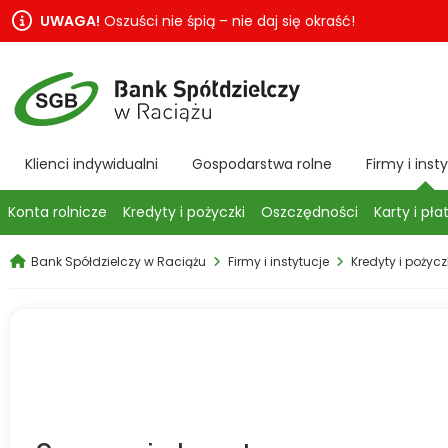
UWAGA!
Oszuści nie śpią – nie daj się okraść!
Klienci indywidualni
Gospodarstwa rolne
Firmy i inst
Konta rolnicze
Kredyty i pożyczki
Oszczędności
Karty i pła
Bank Spółdzielczy w Raciążu
Firmy i instytucje
Kredyty i pożycz