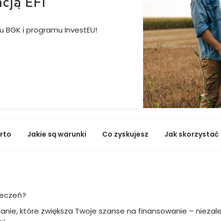
cją EFI
iu BGK i programu InvestEU!
rto
Jakie są warunki
Co zyskujesz
Jak skorzystać
ieczeń?
ie, które zwiększa Twoje szanse na finansowanie – niezależ