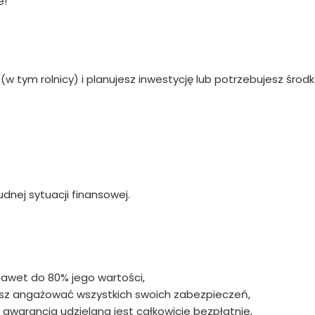
e!
 (w tym rolnicy) i planujesz inwestycję lub potrzebujesz środ
udnej sytuacji finansowej.
awet do 80% jego wartości,
sz angażować wszystkich swoich zabezpieczeń,
gwarancja udzielana jest całkowicie bezpłatnie,