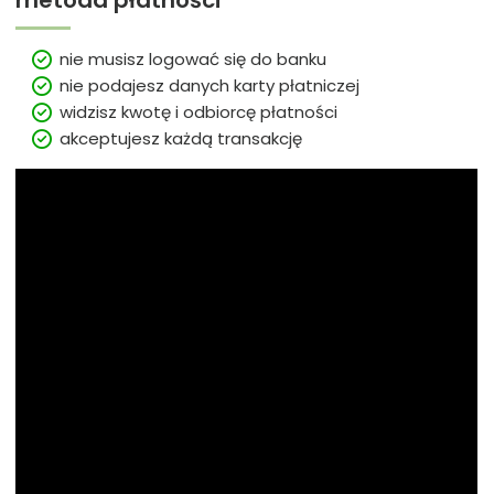
metoda płatności
nie musisz logować się do banku
nie podajesz danych karty płatniczej
widzisz kwotę i odbiorcę płatności
akceptujesz każdą transakcję