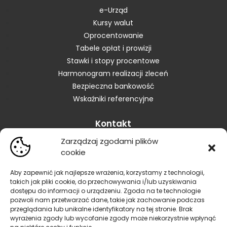
e-Urząd
Kursy walut
Oprocentowanie
Tabele opłat i prowizji
Stawki i stopy procentowe
Harmonogram realizacji zleceń
Bezpieczna bankowość
Wskaźniki referencyjne
Kontakt
Zarządzaj zgodami plików
Skontaktuj się z Bankiem
cookie
Placówki
Zastrzeganie karty
Aby zapewnić jak najlepsze wrażenia, korzystamy z technologii,
takich jak pliki cookie, do przechowywania i/lub uzyskiwania
Zastrzeganie dokumentów
dostępu do informacji o urządzeniu. Zgoda na te technologie
Blokowanie bankowości elektronicznej
pozwoli nam przetwarzać dane, takie jak zachowanie podczas
Informacja dla sygnalistów
przeglądania lub unikalne identyfikatory na tej stronie. Brak
wyrażenia zgody lub wycofanie zgody może niekorzystnie wpłynąć
Reklamacje