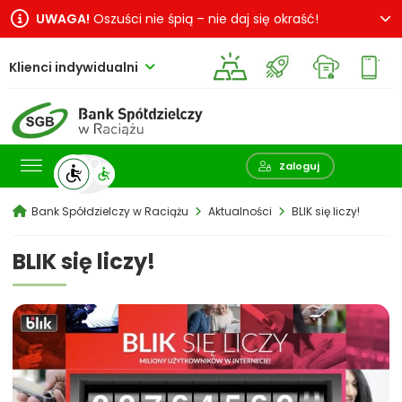
UWAGA!
Oszuści nie śpią – nie daj się okraść!
Klienci indywidualni
Pokaż wyszukiwarkę
Zaloguj
Bank Spółdzielczy w Raciążu
Aktualności
BLIK się liczy!
BLIK się liczy!