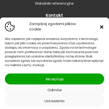
Wskaźniki referencyjne
Kontakt
Zarządzaj zgodami plików
Skontaktuj się z Bankiem
cookie
Placówki
Zastrzeganie karty
Aby zapewnić jak najlepsze wrażenia, korzystamy z technologii,
takich jak pliki cookie, do przechowywania i/lub uzyskiwania
Zastrzeganie dokumentów
dostępu do informacji o urządzeniu. Zgoda na te technologie
Blokowanie bankowości elektronicznej
pozwoli nam przetwarzać dane, takie jak zachowanie podczas
Informacja dla sygnalistów
przeglądania lub unikalne identyfikatory na tej stronie. Brak
wyrażenia zgody lub wycofanie zgody może niekorzystnie wpłynąć
Reklamacje
na niektóre cechy i funkcje.
Polityka prywatności
|
Polityka bezpieczeństwa
| SWIFT
Akceptuję
CODE/BIC:GBWCPLPP
Odmów
Facebook
Instagram
YouTube
Ustawienia
© 2026 Bank Spółdzielczy w Raciążu Wszelkie prawa zastrzeżone.