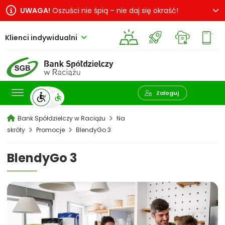
UWAGA!
Oszuści nie śpią – nie daj się okraść!
Klienci indywidualni
Pokaż wyszukiwarkę
Zaloguj
Bank Spółdzielczy w Raciążu
Na
skróty
Promocje
BlendyGo 3
BlendyGo 3