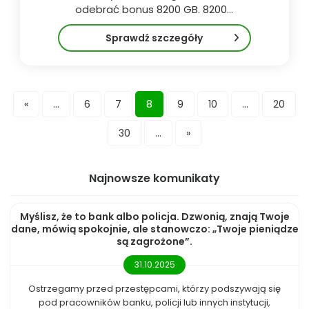
odebrać bonus 8200 GB. 8200…
Sprawdź szczegóły
...
8
...
«
6
7
9
10
20
...
30
»
Najnowsze komunikaty
Myślisz, że to bank albo policja. Dzwonią, znają Twoje
dane, mówią spokojnie, ale stanowczo: „Twoje pieniądze
są zagrożone”.
31.10.2025
Ostrzegamy przed przestępcami, którzy podszywają się
pod pracowników banku, policji lub innych instytucji,