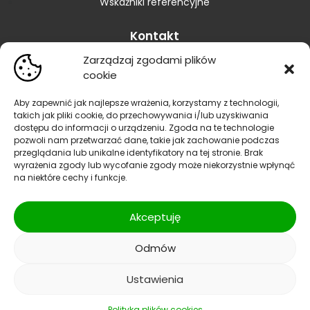
Wskaźniki referencyjne
Kontakt
Zarządzaj zgodami plików
Skontaktuj się z Bankiem
cookie
Placówki
Zastrzeganie karty
Aby zapewnić jak najlepsze wrażenia, korzystamy z technologii,
takich jak pliki cookie, do przechowywania i/lub uzyskiwania
Zastrzeganie dokumentów
dostępu do informacji o urządzeniu. Zgoda na te technologie
Blokowanie bankowości elektronicznej
pozwoli nam przetwarzać dane, takie jak zachowanie podczas
Informacja dla sygnalistów
przeglądania lub unikalne identyfikatory na tej stronie. Brak
wyrażenia zgody lub wycofanie zgody może niekorzystnie wpłynąć
Reklamacje
na niektóre cechy i funkcje.
Polityka prywatności
|
Polityka bezpieczeństwa
| SWIFT
Akceptuję
CODE/BIC:GBWCPLPP
Odmów
Facebook
Instagram
YouTube
Ustawienia
© 2026 Bank Spółdzielczy w Raciążu Wszelkie prawa zastrzeżone.
Start
Oferta
Bankowość
Usługi
Kontakt
Polityka plików cookies
Projekt i wykonanie:
Hedea.pl