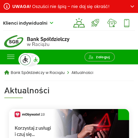
UWAGA!
Oszuści nie śpią – nie daj się okraść!
Klienci indywidualni
Pokaż wyszukiwarkę
Zaloguj
Bank Spółdzielczy w Raciążu
Aktualności
Aktualności