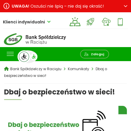
UWAGA!
Oszuści nie śpią – nie daj się okraść!
Klienci indywidualni
Pokaż wyszukiwarkę
Zaloguj
Bank Spółdzielczy w Raciążu
Komunikaty
Dbaj o
bezpieczeństwo w sieci!
Dbaj o bezpieczeństwo w sieci!