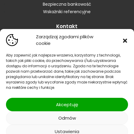
Bezpieczna bankowość
Wskaźniki referencyjne
Kontakt
Zarządzaj zgodami plików
Skontaktuj się z Bankiem
cookie
Placówki
Zastrzeganie karty
Aby zapewnić jak najlepsze wrażenia, korzystamy z technologii,
takich jak pliki cookie, do przechowywania i/lub uzyskiwania
Zastrzeganie dokumentów
dostępu do informacji o urządzeniu. Zgoda na te technologie
Blokowanie bankowości elektronicznej
pozwoli nam przetwarzać dane, takie jak zachowanie podczas
Informacja dla sygnalistów
przeglądania lub unikalne identyfikatory na tej stronie. Brak
wyrażenia zgody lub wycofanie zgody może niekorzystnie wpłynąć
Reklamacje
na niektóre cechy i funkcje.
Polityka prywatności
|
Polityka bezpieczeństwa
| SWIFT
Akceptuję
CODE/BIC:GBWCPLPP
Odmów
Facebook
Instagram
YouTube
Ustawienia