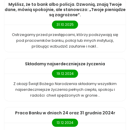
Myślisz, że to bank albo policja. Dzwonią, znają Twoje
dane, mówią spokojnie, ale stanowczo: „Twoje pieniądze
są zagrożone”.
31.10.2025
Ostrzegamy przed przestępcami, którzy podszywają się
pod pracowników banku, policji lub innych instytucji,
próbując wzbudzić zaufanie i nakł...
Składamy najserdeczniejsze życzenia
19.12.2024
Z okazji Świąt Bożego Narodzenia składamy wszystkim
najserdeczniejsze życzenia pełnych ciepła, spokoju i
radości chwil spędzonych w gronie...
Praca Banku w dniach 24 oraz 31 grudnia 2024r
13.12.2024