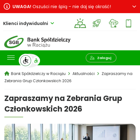
UWAGA!
Oszuści nie śpią – nie daj się okraść!
Klienci indywidualni
Pokaż wyszukiwarkę
Zaloguj
Bank Spółdzielczy w Raciążu
Aktualności
Zapraszamy na
Zebrania Grup Członkowskich 2026
Zapraszamy na Zebrania Grup
Członkowskich 2026