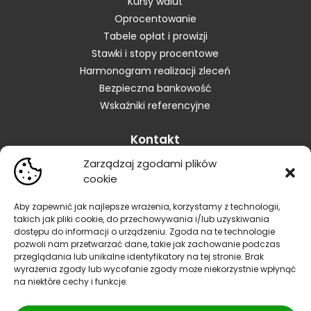
Kursy walut
Oprocentowanie
Tabele opłat i prowizji
Stawki i stopy procentowe
Harmonogram realizacji zleceń
Bezpieczna bankowość
Wskaźniki referencyjne
Kontakt
Zarządzaj zgodami plików
Skontaktuj się z Bankiem
cookie
Placówki
Zastrzeganie karty
Aby zapewnić jak najlepsze wrażenia, korzystamy z technologii,
takich jak pliki cookie, do przechowywania i/lub uzyskiwania
Zastrzeganie dokumentów
dostępu do informacji o urządzeniu. Zgoda na te technologie
Blokowanie bankowości elektronicznej
pozwoli nam przetwarzać dane, takie jak zachowanie podczas
Informacja dla sygnalistów
przeglądania lub unikalne identyfikatory na tej stronie. Brak
wyrażenia zgody lub wycofanie zgody może niekorzystnie wpłynąć
Reklamacje
na niektóre cechy i funkcje.