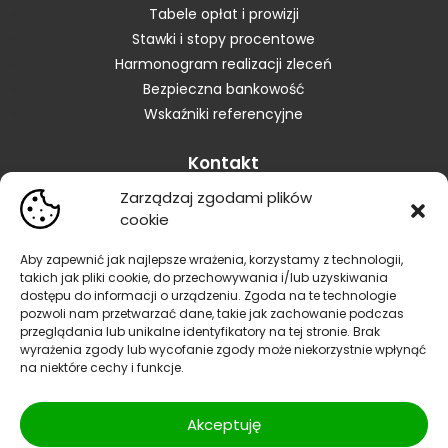
Tabele opłat i prowizji
Stawki i stopy procentowe
Harmonogram realizacji zleceń
Bezpieczna bankowość
Wskaźniki referencyjne
Kontakt
Zarządzaj zgodami plików
Skontaktuj się z Bankiem
cookie
Placówki
Zastrzeganie karty
Aby zapewnić jak najlepsze wrażenia, korzystamy z technologii,
takich jak pliki cookie, do przechowywania i/lub uzyskiwania
Zastrzeganie dokumentów
dostępu do informacji o urządzeniu. Zgoda na te technologie
Blokowanie bankowości elektronicznej
pozwoli nam przetwarzać dane, takie jak zachowanie podczas
Informacja dla sygnalistów
przeglądania lub unikalne identyfikatory na tej stronie. Brak
wyrażenia zgody lub wycofanie zgody może niekorzystnie wpłynąć
Reklamacje
na niektóre cechy i funkcje.
Polityka prywatności
|
Polityka bezpieczeństwa
| SWIFT
Akceptuję
CODE/BIC:GBWCPLPP