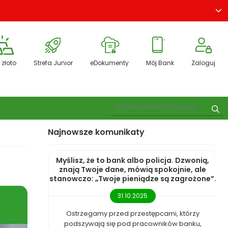
 złoto
Strefa Junior
eDokumenty
Mój Bank
Zaloguj
Pokaż wyszukiwarkę
Szu
Najnowsze komunikaty
Myślisz, że to bank albo policja. Dzwonią,
znają Twoje dane, mówią spokojnie, ale
stanowczo: „Twoje pieniądze są zagrożone”.
31.10.2025
Ostrzegamy przed przestępcami, którzy
podszywają się pod pracowników banku,