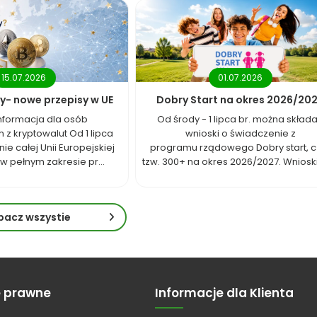
15.07.2026
01.07.2026
y- nowe przepisy w UE
Dobry Start na okres 2026/20
nformacja dla osób
Od środy - 1 lipca br. można skład
 z kryptowalut Od 1 lipca
wnioski o świadczenie z
nie całej Unii Europejskiej
programu rządowego Dobry start, cz
w pełnym zakresie pr...
tzw. 300+ na okres 2026/2027. Wnioski 
bacz wszystie
e prawne
Informacje dla Klienta