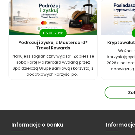
05.08.2026
Podróżuj i zyskuj z Mastercard®
Kryptowalut
Travel Rewards
Ważna i
Planujesz zagraniczny wyjazd? Zabierz ze
korzystających
sobą kartę Mastercard wydaną przez
2026 r. na tere
Spółdzielczą Grupę Bankową i korzystaj z
obowiązują 
dodatkowych korzyści po...
Zo
Informacje o banku
Informacj