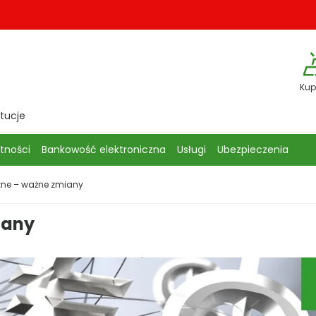
Kup
ytucje
atności
Bankowość elektroniczna
Usługi
Ubezpieczenia
zne – ważne zmiany
iany