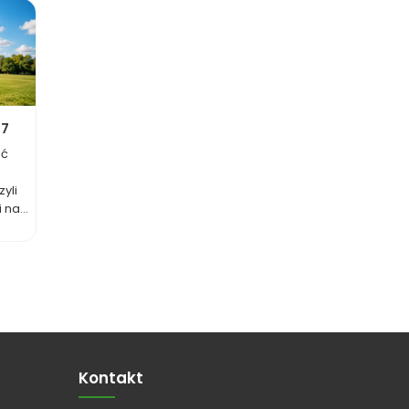
27
ać
yli
na...
Kontakt