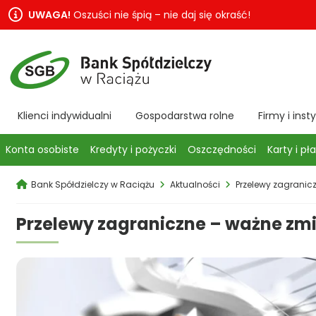
UWAGA!
Oszuści nie śpią – nie daj się okraść!
Klienci indywidualni
Gospodarstwa rolne
Firmy i inst
Konta osobiste
Kredyty i pożyczki
Oszczędności
Karty i pł
Bank Spółdzielczy w Raciążu
Aktualności
Przelewy zagranic
Przelewy zagraniczne – ważne zm