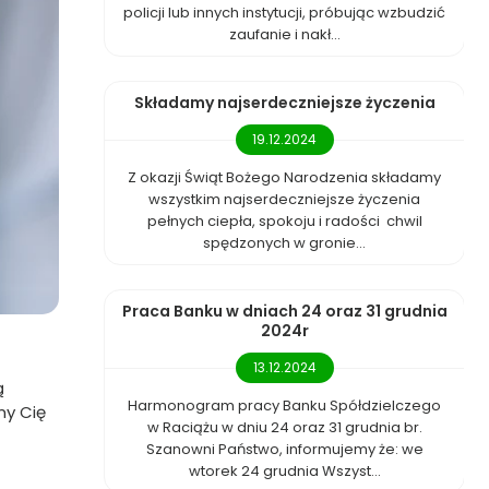
policji lub innych instytucji, próbując wzbudzić
zaufanie i nakł...
Składamy najserdeczniejsze życzenia
19.12.2024
Z okazji Świąt Bożego Narodzenia składamy
wszystkim najserdeczniejsze życzenia
pełnych ciepła, spokoju i radości chwil
spędzonych w gronie...
Praca Banku w dniach 24 oraz 31 grudnia
2024r
13.12.2024
ą
Harmonogram pracy Banku Spółdzielczego
my Cię
w Raciążu w dniu 24 oraz 31 grudnia br.
Szanowni Państwo, informujemy że: we
wtorek 24 grudnia Wszyst...