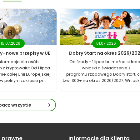
15.07.2026
01.07.2026
y- nowe przepisy w UE
Dobry Start na okres 2026/20
nformacja dla osób
Od środy - 1 lipca br. można skład
 z kryptowalut Od 1 lipca
wnioski o świadczenie z
nie całej Unii Europejskiej
programu rządowego Dobry start, cz
w pełnym zakresie pr...
tzw. 300+ na okres 2026/2027. Wnioski 
bacz wszystie
e prawne
Informacje dla Klienta