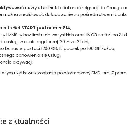
 aktywować nowy starter
lub dokonać migracji do Orange na
ie można zrealizować doładowanie za pośrednictwem bank
 o treści START pod numer 814
,
 i MMS-y bez limitu do wszystkich oraz 15 GB za 0 zł na 31 d
sługi w cenie regularnej: 30 zł za 31 dni,
o bonus w postaci 1200 GB, 12 paczek po 100 GB każda,
nego odnowienia się usługi,
ncie aktywacji.
o czym użytkownik zostanie poinformowany SMS-em. Z promo
łe aktualności