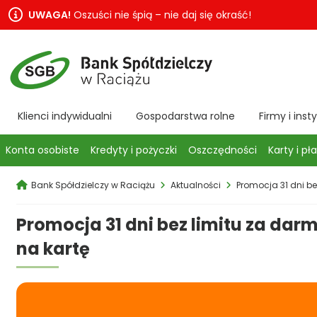
UWAGA!
Oszuści nie śpią – nie daj się okraść!
Klienci indywidualni
Gospodarstwa rolne
Firmy i inst
Konta osobiste
Kredyty i pożyczki
Oszczędności
Karty i pł
Bank Spółdzielczy w Raciążu
Aktualności
Promocja 31 dni be
Promocja 31 dni bez limitu za darm
na kartę