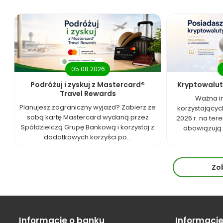
05.08.2026
Podróżuj i zyskuj z Mastercard®
Kryptowalut
Travel Rewards
Ważna i
Planujesz zagraniczny wyjazd? Zabierz ze
korzystających
sobą kartę Mastercard wydaną przez
2026 r. na tere
Spółdzielczą Grupę Bankową i korzystaj z
obowiązują 
dodatkowych korzyści po...
Zo
Informacje o banku
Informacj