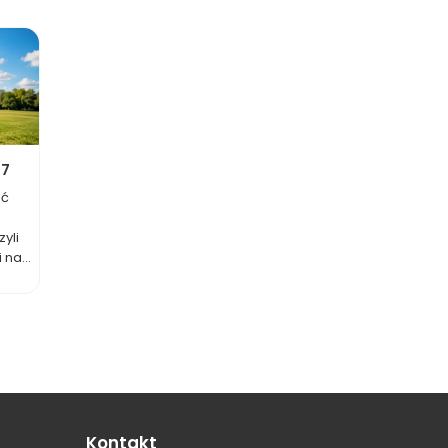
27
ać
yli
na...
Kontakt