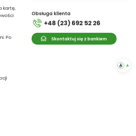
 kartę,
Obsługa klienta
owości
+48 (23) 692 52 26
ni. Po
Skontaktuj się z bankiem
cji