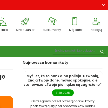
 złoto
Strefa Junior
eDokumenty
Mój Bank
Zaloguj
Pokaż wyszukiwarkę
Szu
Najnowsze komunikaty
ge
Myślisz, że to bank albo policja. Dzwonią,
znają Twoje dane, mówią spokojnie, ale
stanowczo: „Twoje pieniądze są zagrożone”.
31.10.2025
Ostrzegamy przed przestępcami, którzy
podszywają się pod pracowników banku,