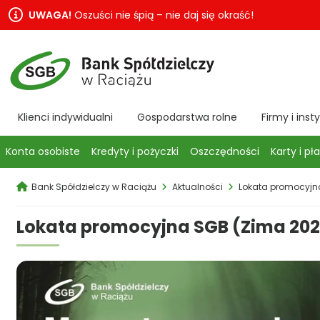
UWAGA!
Oszuści nie śpią – nie daj się okraść!
Klienci indywidualni
Gospodarstwa rolne
Firmy i inst
Konta osobiste
Kredyty i pożyczki
Oszczędności
Karty i pł
Bank Spółdzielczy w Raciążu
Aktualności
Lokata promocyjn
Lokata promocyjna SGB (Zima 202