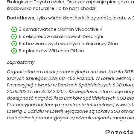
Ekologiczna Toyota czeka. Oszczędzaj swoje pieniądze, 
środowisko naturalne. I o to nam chodzi!
Dodatkowo
, tylko wśród klientów którzy założą lokatę
3 x smartwatche Garmin Vivoactive 4
6 x ekspresów ciśnieniowych DeLonghi
6 x bezworkowych wodnych odkurzaczy Zilan
6 x plecaków Wittchen Office
Zapraszamy
Organizatorem Loterii promocyjnej o nazwie „Lokata SGB (
Szarych Szeregów 23a, 60-462 Poznań. W Loterii wezmą u
, otwarte w Bankach Spółdzielczych SGB biorą
Promocyjnej
20.01.2020 r. do 31.03.2020 r. Szczegółowe informacje doty
dostępność nagród, lista Banków Spółdzielczych SGB biorą
Promocyjnej dostępnym na stronie internetowej www.lo
Loterią. Z udziału w Loterii wyłączone są Lokaty SGB ot
materiałach promocyjnych są wizualizacjami i mogą niez
Pozosta