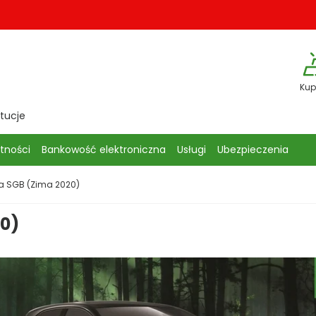
Kup
ytucje
atności
Bankowość elektroniczna
Usługi
Ubezpieczenia
a SGB (Zima 2020)
0)