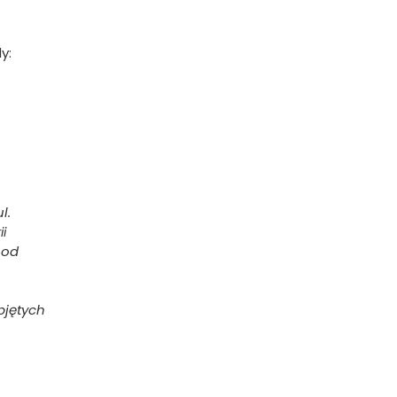
y:
l.
ii
 od
bjętych