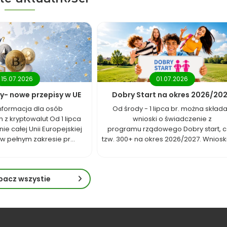
15.07.2026
01.07.2026
y- nowe przepisy w UE
Dobry Start na okres 2026/20
nformacja dla osób
Od środy - 1 lipca br. można skład
 z kryptowalut Od 1 lipca
wnioski o świadczenie z
nie całej Unii Europejskiej
programu rządowego Dobry start, cz
w pełnym zakresie pr...
tzw. 300+ na okres 2026/2027. Wnioski 
bacz wszystie