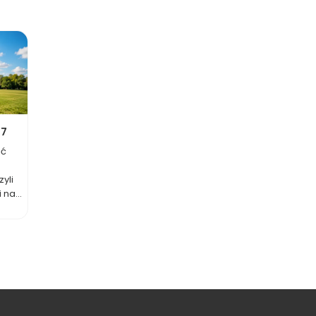
27
ać
yli
na...