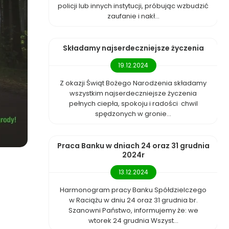
policji lub innych instytucji, próbując wzbudzić
zaufanie i nakł...
Składamy najserdeczniejsze życzenia
19.12.2024
Z okazji Świąt Bożego Narodzenia składamy
wszystkim najserdeczniejsze życzenia
pełnych ciepła, spokoju i radości chwil
spędzonych w gronie...
Praca Banku w dniach 24 oraz 31 grudnia
2024r
13.12.2024
Harmonogram pracy Banku Spółdzielczego
w Raciążu w dniu 24 oraz 31 grudnia br.
Szanowni Państwo, informujemy że: we
wtorek 24 grudnia Wszyst...