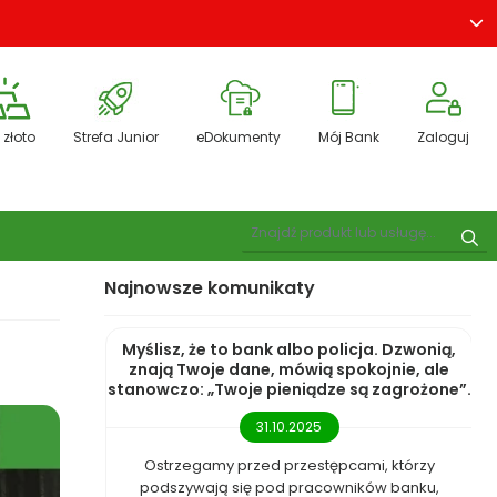
 złoto
Strefa Junior
eDokumenty
Mój Bank
Zaloguj
Pokaż wyszukiwarkę
Szu
Najnowsze komunikaty
Myślisz, że to bank albo policja. Dzwonią,
znają Twoje dane, mówią spokojnie, ale
stanowczo: „Twoje pieniądze są zagrożone”.
31.10.2025
Ostrzegamy przed przestępcami, którzy
podszywają się pod pracowników banku,