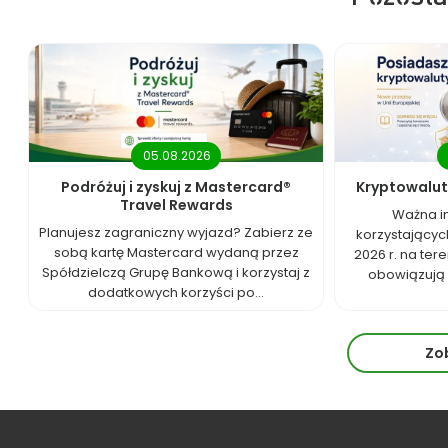
05.08.2026
Podróżuj i zyskuj z Mastercard®
Kryptowalut
Travel Rewards
Ważna i
Planujesz zagraniczny wyjazd? Zabierz ze
korzystających
sobą kartę Mastercard wydaną przez
2026 r. na tere
Spółdzielczą Grupę Bankową i korzystaj z
obowiązują 
dodatkowych korzyści po...
Zo