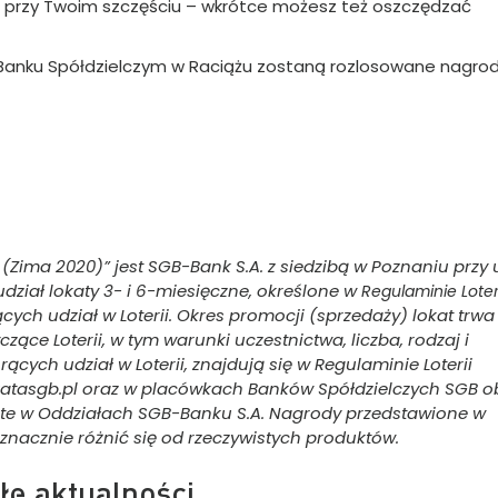
a przy Twoim szczęściu – wkrótce możesz też oszczędzać
 w Banku Spółdzielczym w Raciążu zostaną rozlosowane nagrod
Zima 2020)” jest SGB-Bank S.A. z siedzibą w Poznaniu przy u
dział lokaty 3- i 6-miesięczne, określone w
Regulaminie Loter
cych udział w Loterii. Okres promocji (sprzedaży) lokat trwa
czące Loterii, w tym warunki uczestnictwa, liczba, rodzaj i
cych udział w Loterii, znajdują się w Regulaminie Loterii
katasgb.pl oraz w placówkach Banków Spółdzielczych SGB o
warte w Oddziałach SGB-Banku S.A. Nagrody przedstawione w
nacznie różnić się od rzeczywistych produktów.
łe aktualności