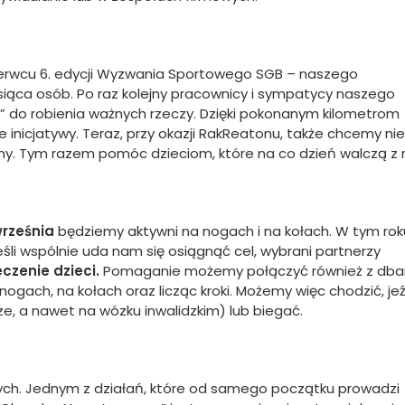
rwcu 6. edycji Wyzwania Sportowego SGB – naszego
siąca osób. Po raz kolejny pracownicy i sympatycy naszego
ę” do robienia ważnych rzeczy. Dzięki pokonanym kilometrom
 inicjatywy. Teraz, przy okazji RakReatonu, także chcemy nie
wny. Tym razem pomóc dzieciom, które na co dzień walczą z 
września
będziemy aktywni na nogach i na kołach. W tym rok
Jeśli wspólnie uda nam się osiągnąć cel, wybrani partnerzy
eczenie dzieci.
Pomaganie możemy połączyć również z dba
ogach, na kołach oraz licząc kroki. Możemy więc chodzić, je
ze, a nawet na wózku inwalidzkim) lub biegać.
ch. Jednym z działań, które od samego początku prowadzi