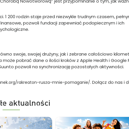
z Chorobą Nowotworową” jest przypominanie o tym, jak ważn
ci. 1 200 rodzin staje przed niezwykle trudnym czasem, pełn
 finansowe, pozwoli fundacji zapewniać podopiecznym i ich
ychologiczne.
wno swoje, swojej drużyny, jak i zebrane całościowo kilomet
a może pobrać dane o ilości kroków z Apple Health i Google F
 Suunto pozwoli na synchronizację pozostałych aktywności.
. Dołącz do nas i 
tunek.org/rakreaton-rusza-mnie-pomaganie/
łe aktualności