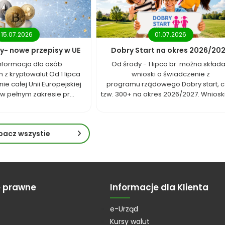
15.07.2026
01.07.2026
y- nowe przepisy w UE
Dobry Start na okres 2026/20
nformacja dla osób
Od środy - 1 lipca br. można skład
 z kryptowalut Od 1 lipca
wnioski o świadczenie z
nie całej Unii Europejskiej
programu rządowego Dobry start, cz
w pełnym zakresie pr...
tzw. 300+ na okres 2026/2027. Wnioski 
bacz wszystie
e prawne
Informacje dla Klienta
e-Urząd
Kursy walut