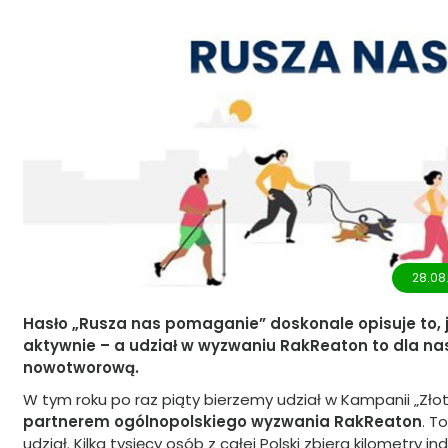
28.08
Hasło „Rusza nas pomaganie” doskonale opisuje to,
aktywnie – a udział w wyzwaniu RakReaton to dla nas
nowotworową.
W tym roku po raz piąty bierzemy udział w Kampanii „Złot
partnerem ogólnopolskiego wyzwania RakReaton
. T
udział. Kilka tysięcy osób z całej Polski zbiera kilometry 