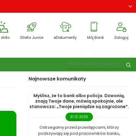
 złoto
Strefa Junior
eDokumenty
Mój Bank
Zaloguj
Pokaż wyszukiwarkę
Szu
Najnowsze komunikaty
Myślisz, że to bank albo policja. Dzwonią,
znają Twoje dane, mówią spokojnie, ale
stanowczo: „Twoje pieniądze są zagrożone”.
31.10.2025
Ostrzegamy przed przestępcami, którzy
podszywają się pod pracowników banku,