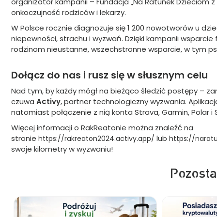
organizator kampanii – Fundacja „Na Ratunek Dzieciom 
onkoczujność rodziców i lekarzy.
W Polsce rocznie diagnozuje się 1 200 nowotworów u dzie
niepewności, strachu i wyzwań. Dzięki kampanii wsparcie
rodzinom nieustanne, wszechstronne wsparcie, w tym ps
Dołącz do nas i rusz się w słusznym celu
Nad tym, by każdy mógł na bieżąco śledzić postępy – zaró
czuwa
Activy
, partner technologiczny wyzwania. Aplikacj
natomiast połączenie z nią konta Strava, Garmin, Polar i
Więcej informacji o RakReatonie można znaleźć na
stronie
lub
https://rakreaton2024.activy.app/
https://nara
swoje kilometry w wyzwaniu!
Pozosta