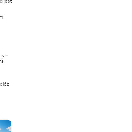
a jest
ym
ry –
it,
dołóż