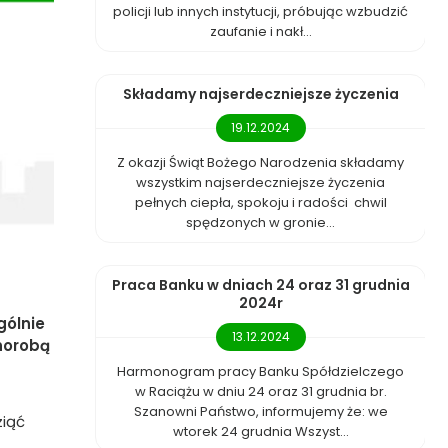
policji lub innych instytucji, próbując wzbudzić
zaufanie i nakł...
Składamy najserdeczniejsze życzenia
19.12.2024
Z okazji Świąt Bożego Narodzenia składamy
wszystkim najserdeczniejsze życzenia
pełnych ciepła, spokoju i radości chwil
spędzonych w gronie...
Praca Banku w dniach 24 oraz 31 grudnia
2024r
gólnie
13.12.2024
chorobą
Harmonogram pracy Banku Spółdzielczego
w Raciążu w dniu 24 oraz 31 grudnia br.
Szanowni Państwo, informujemy że: we
ziąć
wtorek 24 grudnia Wszyst...