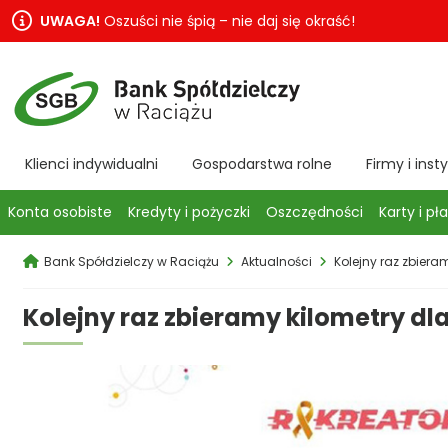
UWAGA!
Oszuści nie śpią – nie daj się okraść!
Klienci indywidualni
Gospodarstwa rolne
Firmy i inst
Konta osobiste
Kredyty i pożyczki
Oszczędności
Karty i pł
Bank Spółdzielczy w Raciążu
Aktualności
Kolejny raz zbieram
Kolejny raz zbieramy kilometry dla