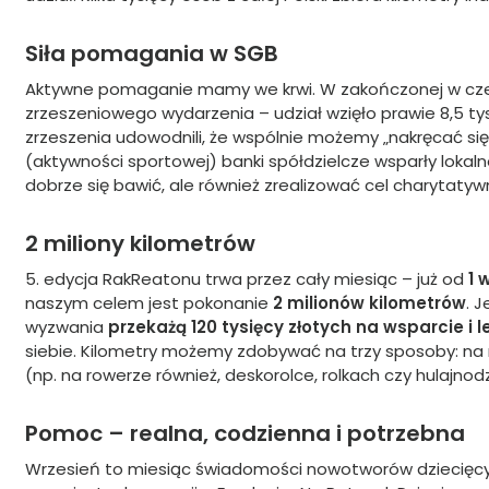
Siła pomagania w SGB
Aktywne pomaganie mamy we krwi. W zakończonej w cze
zrzeszeniowego wydarzenia – udział wzięło prawie 8,5 ty
zrzeszenia udowodnili, że wspólnie możemy „nakręcać si
(aktywności sportowej) banki spółdzielcze wsparły lokalne
dobrze się bawić, ale również zrealizować cel charytaty
2 miliony kilometrów
5. edycja RakReatonu trwa przez cały miesiąc – już od
1 
naszym celem jest pokonanie
2 milionów kilometrów
. 
wyzwania
przekażą
120 tysięcy złotych
na wsparcie i l
siebie. Kilometry możemy zdobywać na trzy sposoby: na n
(np. na rowerze również, deskorolce, rolkach czy hulajnod
Pomoc – realna, codzienna i potrzebna
Wrzesień to miesiąc świadomości nowotworów dziecięcy