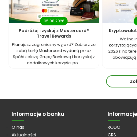
05.08.2026
Podróżuj i zyskuj z Mastercard®
Kryptowalut
Travel Rewards
Ważna i
Planujesz zagraniczny wyjazd? Zabierz ze
korzystających
sobą kartę Mastercard wydaną przez
2026 r. na tere
Spółdzielczą Grupę Bankową i korzystaj z
obowiązują 
dodatkowych korzyści po...
Zo
Informacje o banku
Informacj
O nas
RODO
Aktualności
CRS