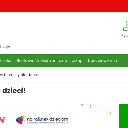
Kup
ytucje
atności
Bankowość elektroniczna
Usługi
Ubezpieczenia
y kilometry dla dzieci!
 dzieci!