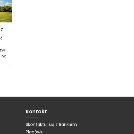
27
ać
yli
na...
Kontakt
Skontaktuj się z Bankiem
Placówki