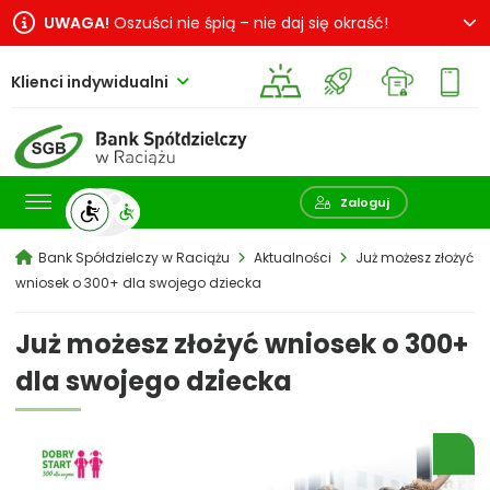
UWAGA!
Oszuści nie śpią – nie daj się okraść!
Klienci indywidualni
Pokaż wyszukiwarkę
Zaloguj
Bank Spółdzielczy w Raciążu
Aktualności
Już możesz złożyć
wniosek o 300+ dla swojego dziecka
Już możesz złożyć wniosek o 300+
dla swojego dziecka