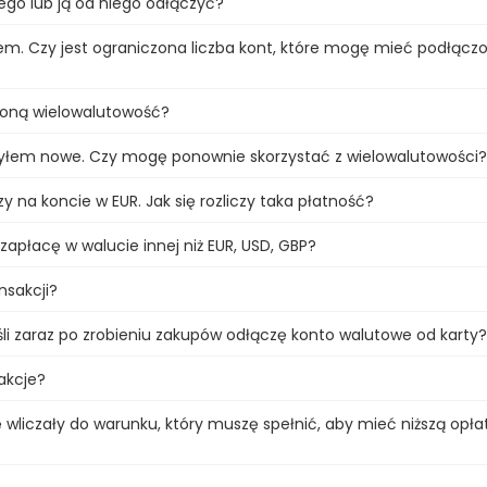
go lub ją od niego odłączyć?
m. Czy jest ograniczona liczba kont, które mogę mieć podłącz
zoną wielowalutowość?
yłem nowe. Czy mogę ponownie skorzystać z wielowalutowości
y na koncie w EUR. Jak się rozliczy taka płatność?
 zapłacę w walucie innej niż EUR, USD, GBP?
nsakcji?
śli zaraz po zrobieniu zakupów odłączę konto walutowe od karty
akcje?
ę wliczały do warunku, który muszę spełnić, aby mieć niższą opła