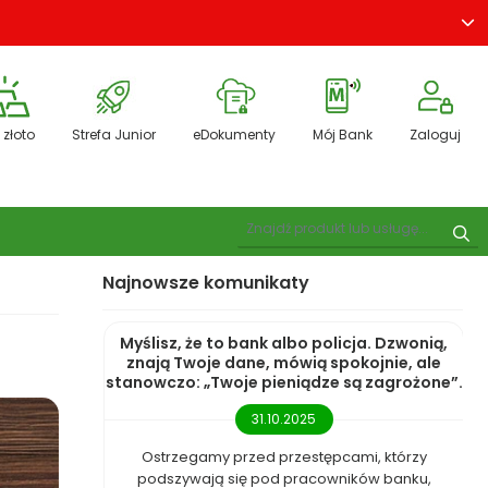
 złoto
Strefa Junior
eDokumenty
Mój Bank
Zaloguj
Pokaż wyszukiwarkę
Szu
Najnowsze komunikaty
Myślisz, że to bank albo policja. Dzwonią,
znają Twoje dane, mówią spokojnie, ale
stanowczo: „Twoje pieniądze są zagrożone”.
31.10.2025
Ostrzegamy przed przestępcami, którzy
podszywają się pod pracowników banku,