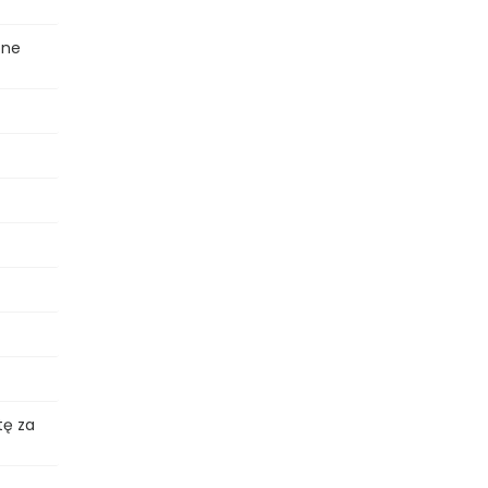
one
?
?
tę za