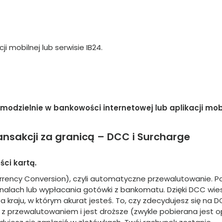
ji mobilnej lub serwisie IB24.
modzielnie w bankowości internetowej lub aplikacji mobi
ansakcji za granicą – DCC i Surcharge
ci kartą.
rency Conversion), czyli automatyczne przewalutowanie. P
inalach lub wypłacania gotówki z bankomatu. Dzięki DCC wie
ta kraju, w którym akurat jesteś. To, czy zdecydujesz się na D
o z przewalutowaniem i jest droższe (zwykle pobierana jest 