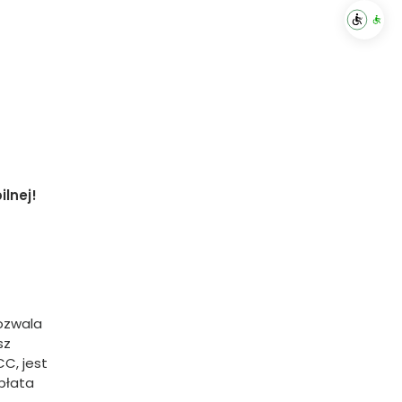
lnej!
ozwala
sz
CC, jest
opłata