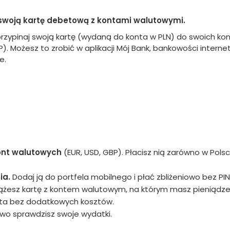
swoją kartę debetową z kontami walutowymi.
ypinaj swoją kartę (wydaną do konta w PLN) do swoich kon
). Możesz to zrobić w aplikacji Mój Bank, bankowości interne
e.
kont walutowych
(EUR, USD, GBP). Płacisz nią zarówno w Polsce
ia.
Dodaj ją do portfela mobilnego i płać zbliżeniowo bez PIN
iążesz kartę z kontem walutowym, na którym masz pieniądze
onta bez dodatkowych kosztów.
two sprawdzisz swoje wydatki.