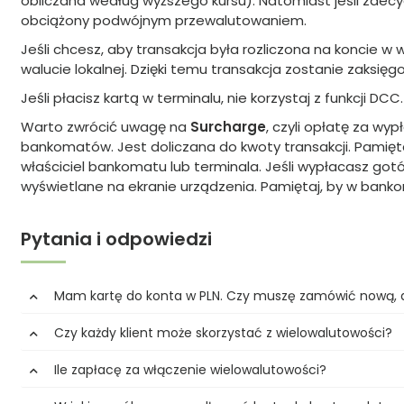
obliczana według wyższego kursu). Natomiast jeśli zdecy
obciążony podwójnym przewalutowaniem.
Jeśli chcesz, aby transakcja była rozliczona na koncie w 
walucie lokalnej. Dzięki temu transakcja zostanie zaks
Jeśli płacisz kartą w terminalu, nie korzystaj z funkcji DCC.
Warto zwrócić uwagę na
Surcharge
, czyli opłatę za w
bankomatów. Jest doliczana do kwoty transakcji. Pamięt
właściciel bankomatu lub terminala. Jeśli wypłacasz go
wyświetlane na ekranie urządzenia. Pamiętaj, by w bank
Pytania i odpowiedzi
Mam kartę do konta w PLN. Czy muszę zamówić nową, a
Czy każdy klient może skorzystać z wielowalutowości?
Ile zapłacę za włączenie wielowalutowości?