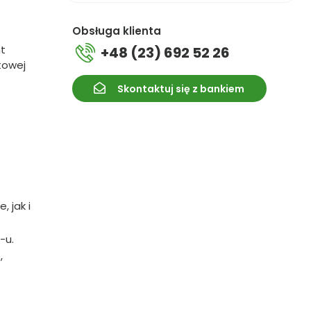
Obsługa klienta
t
+48 (23) 692 52 26
towej
Skontaktuj się z bankiem
, jak i
-u.
,