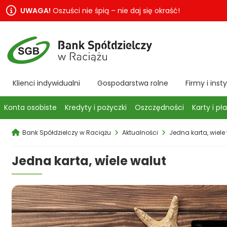
UWAGA!
Oszuści nie śpią – nie daj się okraść!
Klienci indywidualni
Gospodarstwa rolne
Firmy i inst
Konta osobiste
Kredyty i pożyczki
Oszczędności
Karty i pł
Bank Spółdzielczy w Raciążu
Aktualności
Jedna karta, wiele
Jedna karta, wiele walut