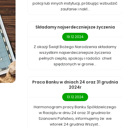
policji lub innych instytucji, próbując wzbudzić
zaufanie i nakł...
Składamy najserdeczniejsze życzenia
19.12.2024
Z okazji Świąt Bożego Narodzenia składamy
wszystkim najserdeczniejsze życzenia
pełnych ciepła, spokoju i radości chwil
spędzonych w gronie...
Praca Banku w dniach 24 oraz 31 grudnia
2024r
13.12.2024
Harmonogram pracy Banku Spółdzielczego
w Raciążu w dniu 24 oraz 31 grudnia br.
Szanowni Państwo, informujemy że: we
wtorek 24 grudnia Wszyst...