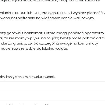
dujesz się zapłacić w złotówkach, Twój rachunek zostanie
walucie EUR, USD lub GBP, zrezygnuj z DCC i wybierz płatność 
ięgowana bezpośrednio na właściwym koncie walutowym.
ypłatę gotówki z bankomatu, którą mogą pobierać operatorzy
aj, że nie mamy wpływu na to, jaką kwotę może pobrać od C
tówkę za granicą, zwróć szczególną uwagę na komunikaty
omacie zawsze wybierać lokalną walutę.
by korzystać z wielowalutowości?