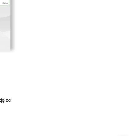
ję za