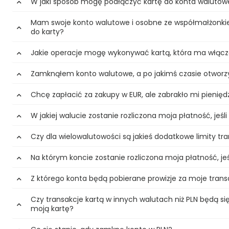
W jaki sposób mogę podłączyć kartę do konta walutowe
Mam swoje konto walutowe i osobne ze współmałżonkie
do karty?
Jakie operacje mogę wykonywać kartą, która ma włąc
Zamknąłem konto walutowe, a po jakimś czasie otworz
Chcę zapłacić za zakupy w EUR, ale zabrakło mi pieniędz
W jakiej walucie zostanie rozliczona moja płatność, jeśli
Czy dla wielowalutowości są jakieś dodatkowe limity tra
Na którym koncie zostanie rozliczona moja płatność, je
Z którego konta będą pobierane prowizje za moje trans
Czy transakcje kartą w innych walutach niż PLN będą si
moją kartę?