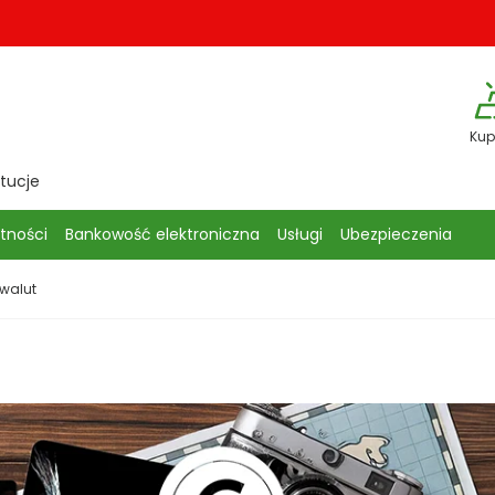
Kup
ytucje
atności
Bankowość elektroniczna
Usługi
Ubezpieczenia
 walut