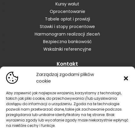
Kursy walut
Oprocentowanie
Tabele opłat i prowizji
Stawki i stopy procentowe
Harmonogram realizacji zleceń
Bezpieczna bankowość
Wskaźniki referencyjne
Kontakt
Zarządzaj zgodami plików
Skontaktuj się z Bankiem
cookie
Placówki
Zastrzeganie karty
Aby zapewnić jak najlepsze wrażenia, korzystamy z technologii,
takich jak pliki cookie, do przechowywania i/lub uzyskiwania
Zastrzeganie dokumentów
dostępu do informacji o urządzeniu. Zgoda na te technologie
Blokowanie bankowości elektronicznej
pozwoli nam przetwarzać dane, takie jak zachowanie podczas
Informacja dla sygnalistów
przeglądania lub unikalne identyfikatory na tej stronie. Brak
wyrażenia zgody lub wycofanie zgody może niekorzystnie wpłynąć
Reklamacje
na niektóre cechy i funkcje.