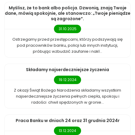
Myślisz, że to bank albo policja. Dzwonią, znają Twoje
dane, mówią spokojnie, ale stanowczo: „Twoje pieniądze
są zagrożone”.
31.10.2025
Ostrzegamy przed przestępcami, którzy podszywają się
pod pracowników banku, policji lub innych instytucji,
próbując wzbudzić zaufanie i nakł...
Składamy najserdeczniejsze życzenia
19.12.2024
Z okazji Świąt Bożego Narodzenia składamy wszystkim
najserdeczniejsze życzenia pełnych ciepła, spokoju i
radości chwil spędzonych w gronie...
Praca Banku w dniach 24 oraz 31 grudnia 2024r
13.12.2024