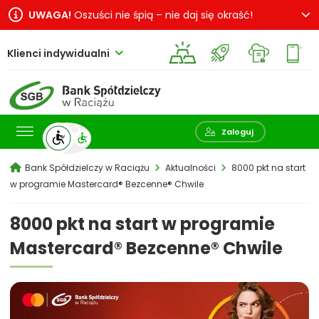
UWAGA!
Oszuści nie śpią – nie daj się okraść!
Klienci indywidualni
Pokaż wyszukiwarkę
Zaloguj
Bank Spółdzielczy w Raciążu
Aktualności
8000 pkt na start
w programie Mastercard® Bezcenne® Chwile
8000 pkt na start w programie
Mastercard® Bezcenne® Chwile