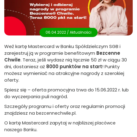
06.04.2022 /
Aktualności
Weź kartę Mastercard w Banku Spółdzielczym SGB i
zarejestruj ją w programie benefitowym
Bezcenne
Chwile
. Teraz, jeśli wydasz nią łącznie 50 zł w ciągu 30
dni, dostaniesz aż
8000 punktów na start
! Punkty
możesz wymieniać na atrakcyjne nagrody z szerokiej
oferty.
Spiesz się – oferta promocyjna trwa do 15.06.2022 r. lub
do wyczerpania puli nagród.
Szczegóły programu i oferty oraz regulamin promocji
znajdziesz na
.
bezcennechwile.pl
O kartę Mastercard zapytaj w
najbliższej placówce
.
naszego Banku